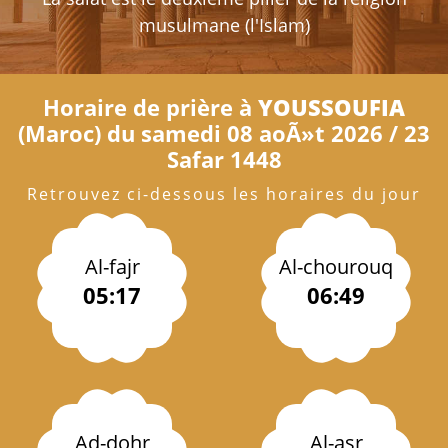
musulmane (l'Islam)
Horaire de prière à
YOUSSOUFIA
(Maroc) du samedi 08 aoÃ»t 2026 / 23
Safar 1448
Retrouvez ci-dessous les horaires du jour
Al-fajr
Al-chourouq
05:17
06:49
Ad-dohr
Al-asr