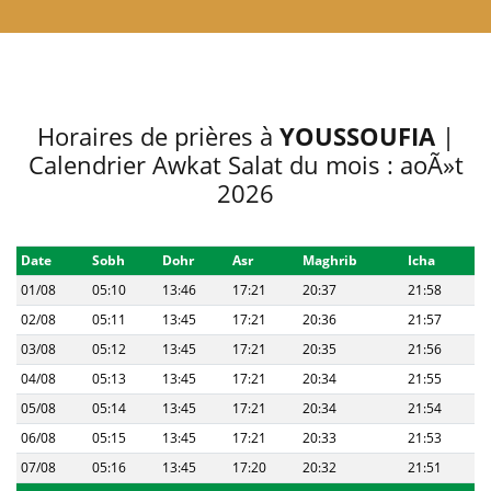
Horaires de prières à
YOUSSOUFIA
|
Calendrier Awkat Salat du mois : aoÃ»t
2026
Date
Sobh
Dohr
Asr
Maghrib
Icha
01/08
05:10
13:46
17:21
20:37
21:58
02/08
05:11
13:45
17:21
20:36
21:57
03/08
05:12
13:45
17:21
20:35
21:56
04/08
05:13
13:45
17:21
20:34
21:55
05/08
05:14
13:45
17:21
20:34
21:54
06/08
05:15
13:45
17:21
20:33
21:53
07/08
05:16
13:45
17:20
20:32
21:51