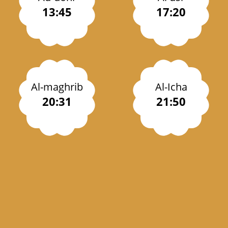
13:45
17:20
Al-maghrib
Al-Icha
20:31
21:50