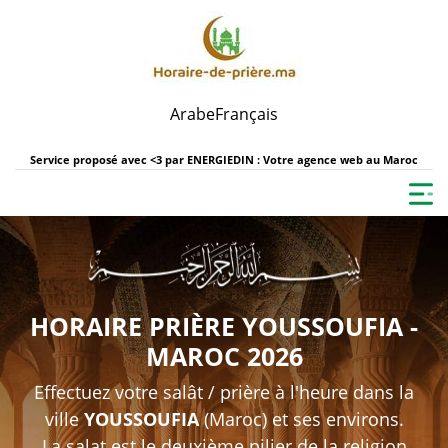
Arabe
Français
Service proposé avec <3 par
ENERGIEDIN : Votre agence web au Maroc
HORAIRE PRIÈRE YOUSSOUFIA -
MAROC 2026
Effectuez votre salât / prière à l'heure dans la
ville
YOUSSOUFIA
(Maroc) et ses environs.
La salat est le deuxième pilier de la religion