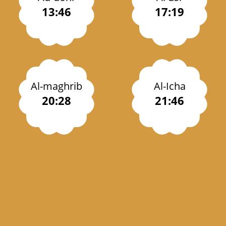
13:46
17:19
Al-maghrib
Al-Icha
20:28
21:46