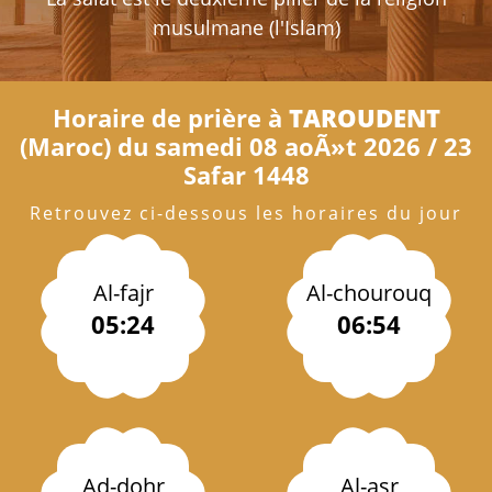
musulmane (l'Islam)
Horaire de prière à
TAROUDENT
(Maroc) du samedi 08 aoÃ»t 2026 / 23
Safar 1448
Retrouvez ci-dessous les horaires du jour
Al-fajr
Al-chourouq
05:24
06:54
Ad-dohr
Al-asr