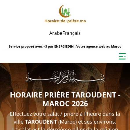
Arabe
Français
Service proposé avec <3 par
ENERGIEDIN : Votre agence web au Maroc
HORAIRE PRIÈRE TAROUDENT -
MAROC 2026
Effectuez votre salât / prière à l'heure dans la
ville
TAROUDENT
(Maroc) et ses environs.
La salat est le deuxième pilier de la religion