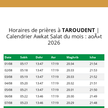
Horaires de prières à
TAROUDENT
|
Calendrier Awkat Salat du mois : aoÃ»t
2026
Date
Sobh
Dohr
Asr
Maghrib
Icha
01/08
05:17
13:47
17:19
20:34
21:54
02/08
05:18
13:47
17:19
20:33
21:53
03/08
05:19
13:47
17:19
20:33
21:52
04/08
05:20
13:47
17:19
20:32
21:51
05/08
05:21
13:47
17:19
20:31
21:50
06/08
05:22
13:46
17:19
20:30
21:49
07/08
05:23
13:46
17:19
20:29
21:48