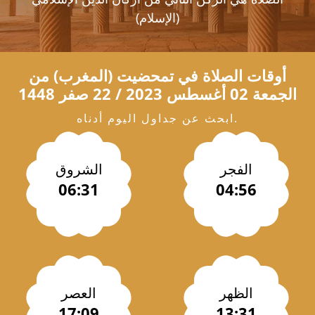
(الإسلام)
أوقات الصلاة في
تمحضيت
(المغرب) من
الجمعة 02 أغسطس 2023 / 22 صفر 1448
ابحث عن جداول اليوم أدناه.
الفجر
الشروق
06:31
04:56
الظهر
العصر
17:09
13:31