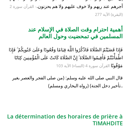
أجرهم عند ربهم ولا خوف عليهم ولا هم يحزنون.
- القرآن سورة 2
(البقرة) الآية 277
أهمية احترام وقت الصلاة في الإسلام عند
المسلمين في تمحضيت وحول العالم
فَإِذَا قَضَيْتُمُ الصَّلَاةَ فَاذْكُرُوا اللَّهَ قِيَامًا وَقُعُودًا وَعَلَىٰ جُنُوبِكُمْ ۚ فَإِذَا
اطْمَأْنَنْتُمْ فَأَقِيمُوا الصَّلَاةَ ۚ إِنَّ الصَّلَاةَ كَانَتْ عَلَى الْمُؤْمِنِينَ كِتَابًا
مَوْقُوتًا
القرآن سورة 4 (النساء) الآية 103
قال النبي صلى الله عليه وسلم: (من صلى الفجر والعصر بغير
تأخير دخل الجنة) (رواه البخاري ومسلم)..
La détermination des horaires de prière à
TIMAHDITE