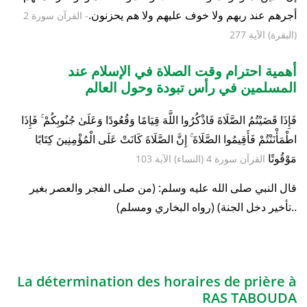
أجرهم عند ربهم ولا خوف عليهم ولا هم يحزنون.
- القرآن سورة 2
(البقرة) الآية 277
أهمية احترام وقت الصلاة في الإسلام عند
المسلمين في رأس تبودة وحول العالم
فَإِذَا قَضَيْتُمُ الصَّلَاةَ فَاذْكُرُوا اللَّهَ قِيَامًا وَقُعُودًا وَعَلَىٰ جُنُوبِكُمْ ۚ فَإِذَا
اطْمَأْنَنْتُمْ فَأَقِيمُوا الصَّلَاةَ ۚ إِنَّ الصَّلَاةَ كَانَتْ عَلَى الْمُؤْمِنِينَ كِتَابًا
مَوْقُوتًا
القرآن سورة 4 (النساء) الآية 103
قال النبي صلى الله عليه وسلم: (من صلى الفجر والعصر بغير
تأخير دخل الجنة) (رواه البخاري ومسلم)..
La détermination des horaires de prière à
RAS TABOUDA