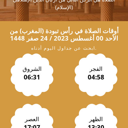
(الإسلام)
أوقات الصلاة في
رأس تبودة
(المغرب) من
الأحد 00 أغسطس 2023 / 24 صفر 1448
ابحث عن جداول اليوم أدناه.
الفجر
الشروق
06:31
04:58
الظهر
العصر
17:07
13:30