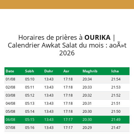
Horaires de prières à
OURIKA
|
Calendrier Awkat Salat du mois : aoÃ»t
2026
Date
Sobh
Dohr
Asr
Maghrib
Icha
01/08
05:10
13:43
17:18
20:34
21:54
02/08
05:11
13:43
17:18
20:33
21:53
03/08
05:12
13:43
17:18
20:32
21:52
04/08
05:13
13:43
17:18
20:31
21:51
05/08
05:14
13:43
17:18
20:30
21:50
06/08
05:15
13:43
17:17
20:30
21:49
07/08
05:16
13:43
17:17
20:29
21:47