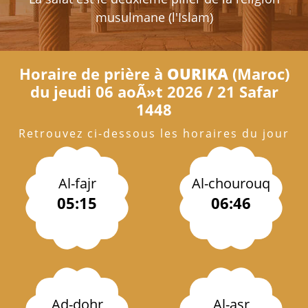
musulmane (l'Islam)
Horaire de prière à
OURIKA
(Maroc)
du jeudi 06 aoÃ»t 2026 / 21 Safar
1448
Retrouvez ci-dessous les horaires du jour
Al-fajr
Al-chourouq
05:15
06:46
Ad-dohr
Al-asr