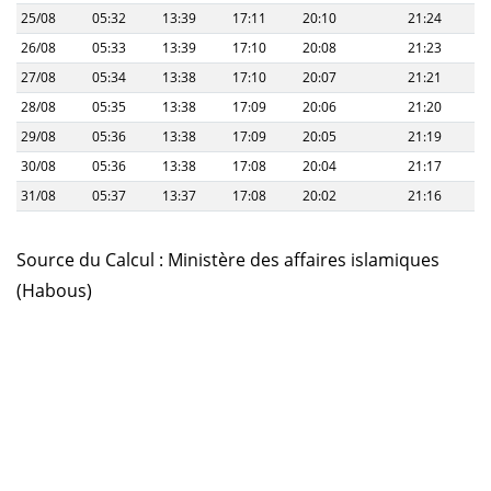
25/08
05:32
13:39
17:11
20:10
21:24
26/08
05:33
13:39
17:10
20:08
21:23
27/08
05:34
13:38
17:10
20:07
21:21
28/08
05:35
13:38
17:09
20:06
21:20
29/08
05:36
13:38
17:09
20:05
21:19
30/08
05:36
13:38
17:08
20:04
21:17
31/08
05:37
13:37
17:08
20:02
21:16
Source du Calcul : Ministère des affaires islamiques
(Habous)