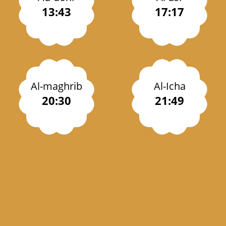
13:43
17:17
Al-maghrib
Al-Icha
20:30
21:49