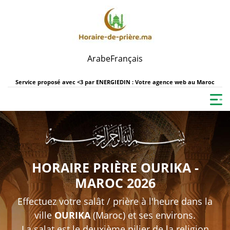
Arabe
Français
Service proposé avec <3 par
ENERGIEDIN : Votre agence web au Maroc
HORAIRE PRIÈRE OURIKA -
MAROC 2026
Effectuez votre salât / prière à l'heure dans la
ville
OURIKA
(Maroc) et ses environs.
La salat est le deuxième pilier de la religion