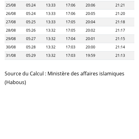
25/08
05:24
13:33
17:06
20:06
21:21
26/08
05:24
13:33
17:06
20:05
21:20
27/08
05:25
13:33
17:05
20:04
21:18
28/08
05:26
13:32
17:05
20:02
21:17
29/08
05:27
13:32
17:04
20:01
21:15
30/08
05:28
13:32
17:03
20:00
21:14
31/08
05:29
13:32
17:03
19:59
21:13
Source du Calcul : Ministère des affaires islamiques
(Habous)