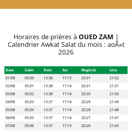
Horaires de prières à
OUED ZAM
|
Calendrier Awkat Salat du mois : aoÃ»t
2026
Date
Sobh
Dohr
Asr
Maghrib
Icha
01/08
05:00
13:38
17:15
20:31
21:52
02/08
05:01
13:38
17:14
20:31
21:51
03/08
05:02
13:38
17:14
20:30
21:50
04/08
05:03
13:37
17:14
20:29
21:49
05/08
05:04
13:37
17:14
20:28
21:48
06/08
05:05
13:37
17:14
20:27
21:47
07/08
05:06
13:37
17:13
20:26
21:45