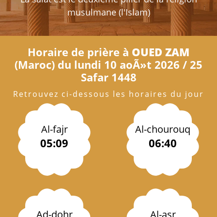
musulmane (l'Islam)
Horaire de prière à
OUED ZAM
(Maroc) du lundi 10 aoÃ»t 2026 / 25
Safar 1448
Retrouvez ci-dessous les horaires du jour
Al-fajr
Al-chourouq
05:09
06:40
Ad-dohr
Al-asr