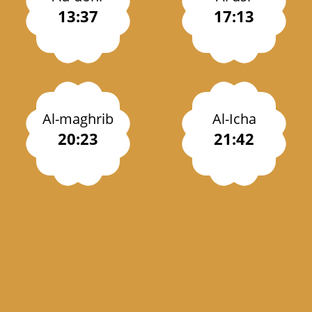
13:37
17:13
Al-maghrib
Al-Icha
20:23
21:42