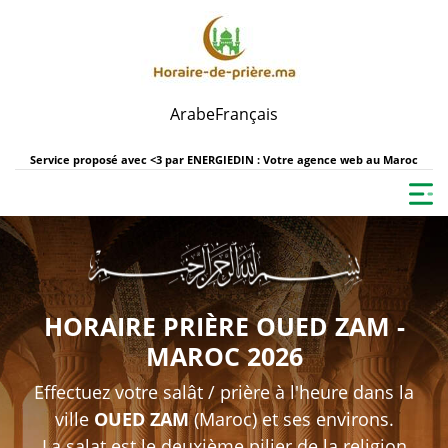
Arabe
Français
Service proposé avec <3 par
ENERGIEDIN : Votre agence web au Maroc
HORAIRE PRIÈRE OUED ZAM -
MAROC 2026
Effectuez votre salât / prière à l'heure dans la
ville
OUED ZAM
(Maroc) et ses environs.
La salat est le deuxième pilier de la religion