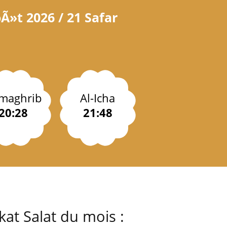
Ã»t 2026 / 21 Safar
-maghrib
Al-Icha
20:28
21:48
at Salat du mois :