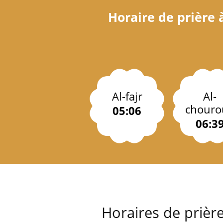
Horaire de prière 
Al-fajr
Al-
chouro
05:06
06:3
Horaires de prièr