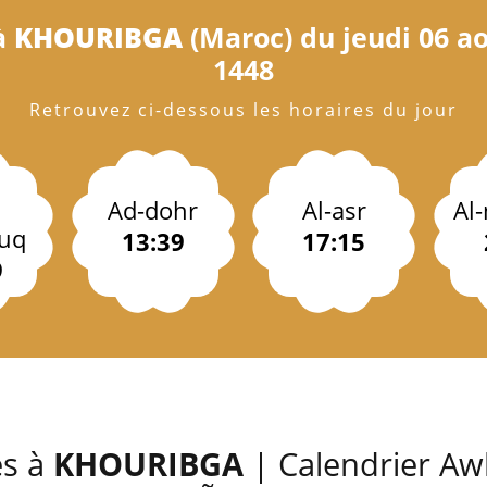
à
KHOURIBGA
(Maroc) du jeudi 06 ao
1448
Retrouvez ci-dessous les horaires du jour
Ad-dohr
Al-asr
Al
uq
13:39
17:15
9
es à
KHOURIBGA
| Calendrier Awk