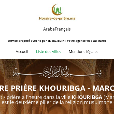
Arabe
Français
Service proposé avec <3 par
ENERGIEDIN : Votre agence web au Maroc
(current)
Accueil
Liste des villes
Mentions légales
RE PRIÈRE KHOURIBGA - MARO
t / prière à l'heure dans la ville
KHOURIBGA
(Mar
t est le deuxième pilier de la religion musulmane (