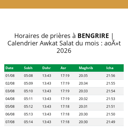
Horaires de prières à
BENGRIRE
|
Calendrier Awkat Salat du mois : aoÃ»t
2026
Date
Sobh
Dohr
Asr
Maghrib
Icha
01/08
05:08
13:43
17:19
20:35
21:56
02/08
05:09
13:43
17:19
20:34
21:55
03/08
05:10
13:43
17:19
20:33
21:54
04/08
05:11
13:43
17:19
20:32
21:53
05/08
05:12
13:43
17:18
20:31
21:51
06/08
05:13
13:43
17:18
20:30
21:50
07/08
05:14
13:43
17:18
20:30
21:49