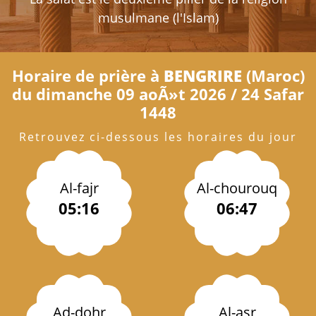
musulmane (l'Islam)
Horaire de prière à
BENGRIRE
(Maroc)
du dimanche 09 aoÃ»t 2026 / 24 Safar
1448
Retrouvez ci-dessous les horaires du jour
Al-fajr
Al-chourouq
05:16
06:47
Ad-dohr
Al-asr