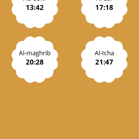
13:42
17:18
Al-maghrib
Al-Icha
20:28
21:47