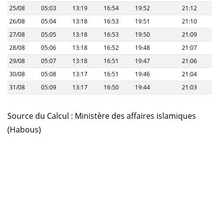
25/08
05:03
13:19
16:54
19:52
21:12
26/08
05:04
13:18
16:53
19:51
21:10
27/08
05:05
13:18
16:53
19:50
21:09
28/08
05:06
13:18
16:52
19:48
21:07
29/08
05:07
13:18
16:51
19:47
21:06
30/08
05:08
13:17
16:51
19:46
21:04
31/08
05:09
13:17
16:50
19:44
21:03
Source du Calcul : Ministère des affaires islamiques
(Habous)