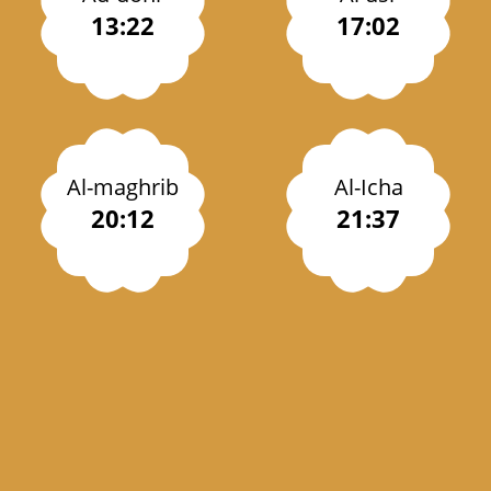
13:22
17:02
Al-maghrib
Al-Icha
20:12
21:37