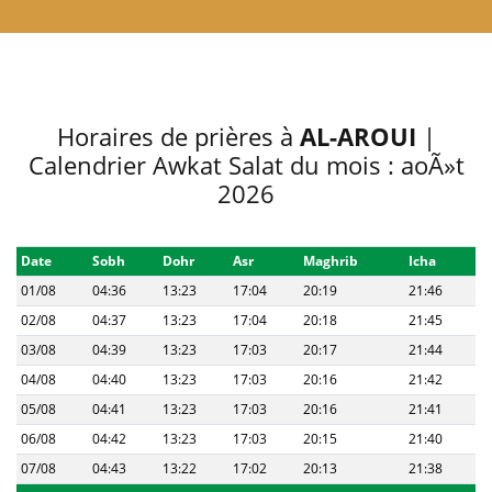
Horaires de prières à
AL-AROUI
|
Calendrier Awkat Salat du mois : aoÃ»t
2026
Date
Sobh
Dohr
Asr
Maghrib
Icha
01/08
04:36
13:23
17:04
20:19
21:46
02/08
04:37
13:23
17:04
20:18
21:45
03/08
04:39
13:23
17:03
20:17
21:44
04/08
04:40
13:23
17:03
20:16
21:42
05/08
04:41
13:23
17:03
20:16
21:41
06/08
04:42
13:23
17:03
20:15
21:40
07/08
04:43
13:22
17:02
20:13
21:38