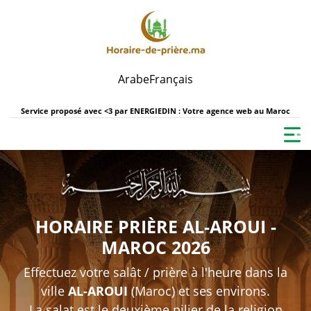
Arabe
Français
Service proposé avec <3 par
ENERGIEDIN : Votre agence web au Maroc
HORAIRE PRIÈRE AL-AROUI -
MAROC 2026
Effectuez votre salât / prière à l'heure dans la
ville
AL-AROUI
(Maroc) et ses environs.
La salat est le deuxième pilier de la religion