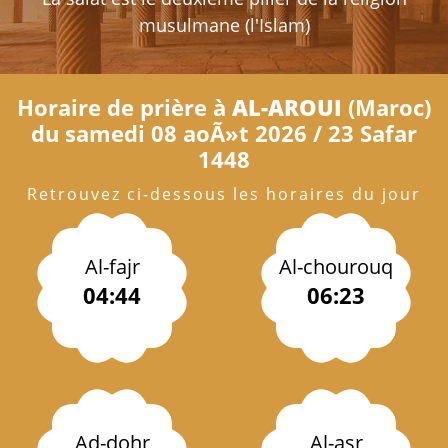
musulmane (l'Islam)
Horaire de prière à
AL-AROUI
(Maroc)
du samedi 08 aoÃ»t 2026 / 23 Safar
1448
Retrouvez ci-dessous les horaires du jour
Al-fajr
Al-chourouq
04:44
06:23
Ad-dohr
Al-asr