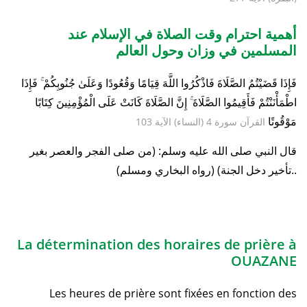
أهمية احترام وقت الصلاة في الإسلام عند
المسلمين في وزان وحول العالم
فَإِذَا قَضَيْتُمُ الصَّلَاةَ فَاذْكُرُوا اللَّهَ قِيَامًا وَقُعُودًا وَعَلَىٰ جُنُوبِكُمْ ۚ فَإِذَا
اطْمَأْنَنْتُمْ فَأَقِيمُوا الصَّلَاةَ ۚ إِنَّ الصَّلَاةَ كَانَتْ عَلَى الْمُؤْمِنِينَ كِتَابًا
مَوْقُوتًا
القرآن سورة 4 (النساء) الآية 103
قال النبي صلى الله عليه وسلم: (من صلى الفجر والعصر بغير
تأخير دخل الجنة) (رواه البخاري ومسلم)..
La détermination des horaires de prière à
OUAZANE
Les heures de prière sont fixées en fonction des