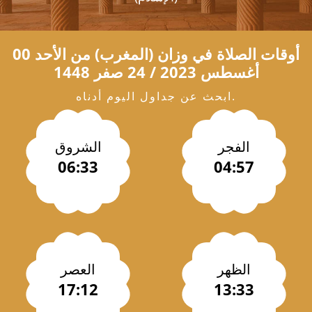
أوقات الصلاة في
وزان
(المغرب) من الأحد 00
أغسطس 2023 / 24 صفر 1448
ابحث عن جداول اليوم أدناه.
الفجر
الشروق
06:33
04:57
الظهر
العصر
17:12
13:33