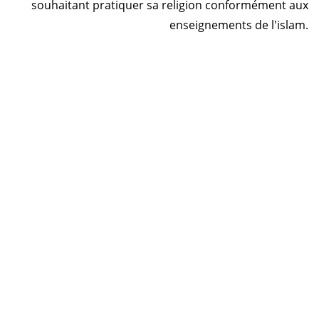
souhaitant pratiquer sa religion conformément aux
enseignements de l'islam.
Horaire prière Maroc
Horaire prière Tunisie
Horaire prière Algérie
Horaire prière Sénégal
Code Postal Maroc
! تقبل الله صلاتك
© 2026 Energiedin Patente : 49845259 ICE :