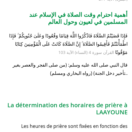
أهمية احترام وقت الصلاة في الإسلام عند
المسلمين في لعيون وحول العالم
فَإِذَا قَضَيْتُمُ الصَّلَاةَ فَاذْكُرُوا اللَّهَ قِيَامًا وَقُعُودًا وَعَلَىٰ جُنُوبِكُمْ ۚ فَإِذَا
اطْمَأْنَنْتُمْ فَأَقِيمُوا الصَّلَاةَ ۚ إِنَّ الصَّلَاةَ كَانَتْ عَلَى الْمُؤْمِنِينَ كِتَابًا
مَوْقُوتًا
القرآن سورة 4 (النساء) الآية 103
قال النبي صلى الله عليه وسلم: (من صلى الفجر والعصر بغير
تأخير دخل الجنة) (رواه البخاري ومسلم)..
La détermination des horaires de prière à
LAAYOUNE
Les heures de prière sont fixées en fonction des