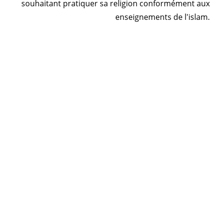
souhaitant pratiquer sa religion conformément aux
enseignements de l'islam.
Horaire prière Maroc
Horaire prière Tunisie
Horaire prière Algérie
Horaire prière Sénégal
Code Postal Maroc
! تقبل الله صلاتك
© 2026 Energiedin Patente : 49845259 ICE :