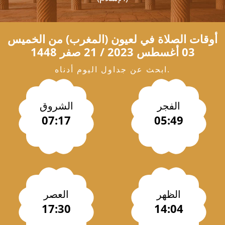
أوقات الصلاة في
لعيون
(المغرب) من الخميس
03 أغسطس 2023 / 21 صفر 1448
ابحث عن جداول اليوم أدناه.
الفجر
الشروق
07:17
05:49
الظهر
العصر
17:30
14:04