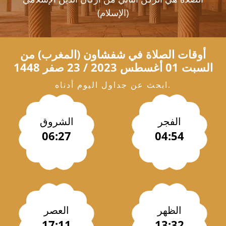
(الإسلام)
أوقات الصلاة في
شفشاون
(المغرب) من
السبت 01 أغسطس 2023 / 23 صفر 1448
ابحث عن جداول اليوم أدناه.
الفجر
الشروق
06:27
04:54
الظهر
العصر
17:11
13:32