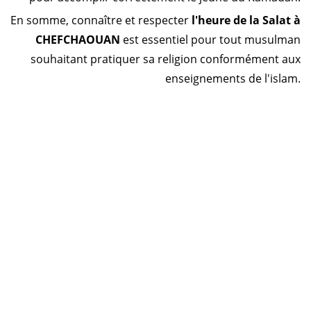
En somme, connaître et respecter
l'heure de la Salat à
CHEFCHAOUAN
est essentiel pour tout musulman
souhaitant pratiquer sa religion conformément aux
enseignements de l'islam.
Horaire prière Maroc
Horaire prière Tunisie
Horaire prière Algérie
Horaire prière Sénégal
Code Postal Maroc