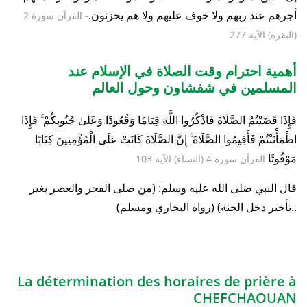
أجرهم عند ربهم ولا خوف عليهم ولا هم يحزنون.
- القرآن سورة 2
(البقرة) الآية 277
أهمية احترام وقت الصلاة في الإسلام عند
المسلمين في شفشاون وحول العالم
فَإِذَا قَضَيْتُمُ الصَّلَاةَ فَاذْكُرُوا اللَّهَ قِيَامًا وَقُعُودًا وَعَلَىٰ جُنُوبِكُمْ ۚ فَإِذَا
اطْمَأْنَنْتُمْ فَأَقِيمُوا الصَّلَاةَ ۚ إِنَّ الصَّلَاةَ كَانَتْ عَلَى الْمُؤْمِنِينَ كِتَابًا
مَوْقُوتًا
القرآن سورة 4 (النساء) الآية 103
قال النبي صلى الله عليه وسلم: (من صلى الفجر والعصر بغير
تأخير دخل الجنة) (رواه البخاري ومسلم)..
La détermination des horaires de prière à
CHEFCHAOUAN