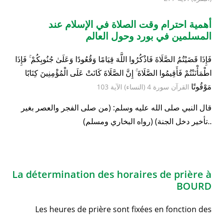
أهمية احترام وقت الصلاة في الإسلام عند
المسلمين في بورد وحول العالم
فَإِذَا قَضَيْتُمُ الصَّلَاةَ فَاذْكُرُوا اللَّهَ قِيَامًا وَقُعُودًا وَعَلَىٰ جُنُوبِكُمْ ۚ فَإِذَا
اطْمَأْنَنْتُمْ فَأَقِيمُوا الصَّلَاةَ ۚ إِنَّ الصَّلَاةَ كَانَتْ عَلَى الْمُؤْمِنِينَ كِتَابًا
مَوْقُوتًا
القرآن سورة 4 (النساء) الآية 103
قال النبي صلى الله عليه وسلم: (من صلى الفجر والعصر بغير
تأخير دخل الجنة) (رواه البخاري ومسلم)..
La détermination des horaires de prière à
BOURD
Les heures de prière sont fixées en fonction des