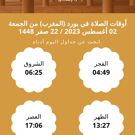
أوقات الصلاة في
بورد
(المغرب) من الجمعة
02 أغسطس 2023 / 22 صفر 1448
ابحث عن جداول اليوم أدناه.
الفجر
الشروق
06:25
04:49
الظهر
العصر
17:06
13:27