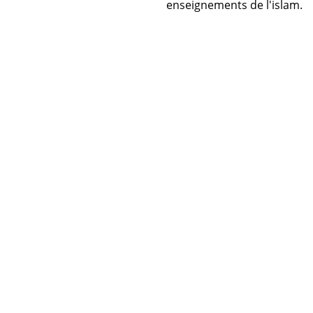
enseignements de l'islam.
Horaire prière Maroc
Horaire prière Tunisie
Horaire prière Algérie
Horaire prière Sénégal
Code Postal Maroc
! تقبل الله صلاتك
© 2026 Energiedin Patente : 49845259 ICE :
001713071000078