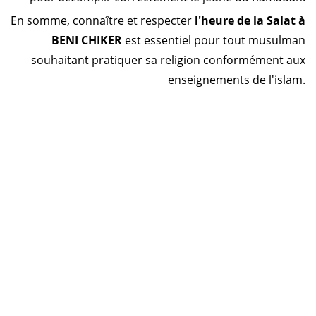
En somme, connaître et respecter
l'heure de la Salat à
BENI CHIKER
est essentiel pour tout musulman
souhaitant pratiquer sa religion conformément aux
enseignements de l'islam.
Horaire prière Maroc
Horaire prière Tunisie
Horaire prière Algérie
Horaire prière Sénégal
Code Postal Maroc