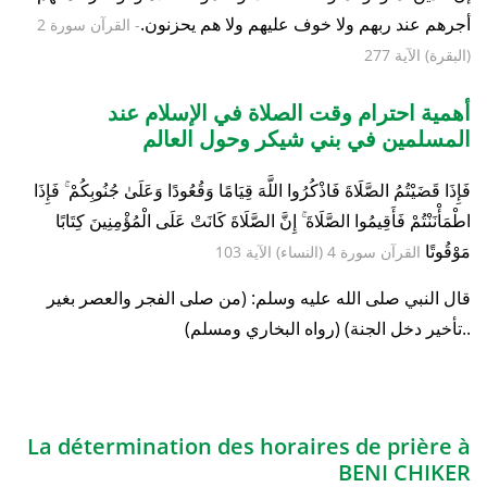
أجرهم عند ربهم ولا خوف عليهم ولا هم يحزنون.
- القرآن سورة 2
(البقرة) الآية 277
أهمية احترام وقت الصلاة في الإسلام عند
المسلمين في بني شيكر وحول العالم
فَإِذَا قَضَيْتُمُ الصَّلَاةَ فَاذْكُرُوا اللَّهَ قِيَامًا وَقُعُودًا وَعَلَىٰ جُنُوبِكُمْ ۚ فَإِذَا
اطْمَأْنَنْتُمْ فَأَقِيمُوا الصَّلَاةَ ۚ إِنَّ الصَّلَاةَ كَانَتْ عَلَى الْمُؤْمِنِينَ كِتَابًا
مَوْقُوتًا
القرآن سورة 4 (النساء) الآية 103
قال النبي صلى الله عليه وسلم: (من صلى الفجر والعصر بغير
تأخير دخل الجنة) (رواه البخاري ومسلم)..
La détermination des horaires de prière à
BENI CHIKER