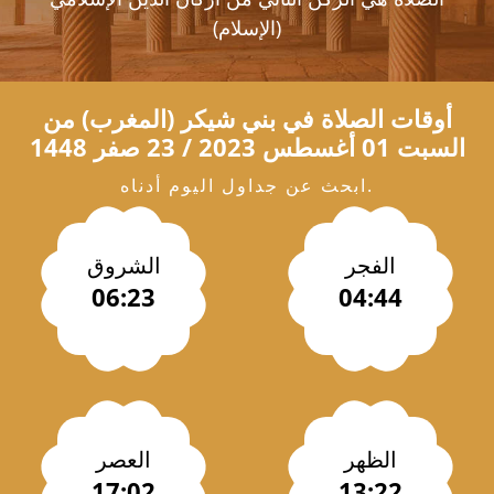
(الإسلام)
أوقات الصلاة في
بني شيكر
(المغرب) من
السبت 01 أغسطس 2023 / 23 صفر 1448
ابحث عن جداول اليوم أدناه.
الفجر
الشروق
06:23
04:44
الظهر
العصر
17:02
13:22